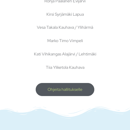
Ronja Paalanen Evijärvi
Kirsi Syrjämäki Lapua
Vesa Takala Kauhava / Ylihärmä
Marko Timo Vimpeli
Kati Vihikangas Alajärvi / Lehtimäki
Tiia Yliketola Kauhava
Ohjeita hallitukselle