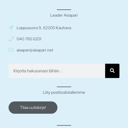
Leader Aisapari
Loppusuora 9, 62200 Kauhava
040 765 6201
aisapari@aisapari.net
Hae
Liity postituslistallemme
Tilaa uutiskirje!